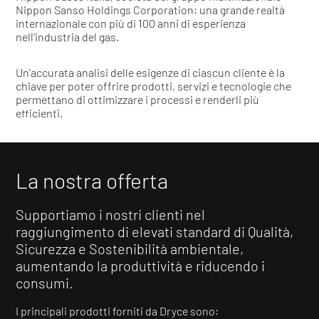
Nippon Sanso Holdings Corporation: una grande realtà
internazionale con più di 100 anni di esperienza
nell'industria del gas.
Un'accurata analisi delle esigenze di ciascun cliente è la
chiave per poter offrire prodotti, servizi e tecnologie che
permettano di ottimizzare i processi e renderli più
efficienti.
La nostra offerta
Supportiamo i nostri clienti nel
raggiungimento di elevati standard di Qualità,
Sicurezza e Sostenibilità ambientale,
aumentando la produttività e riducendo i
consumi.
I principali prodotti forniti da Dryce sono: