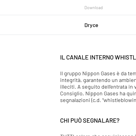
Download
Dryce
Chi siamo
Pharma
Fai decollare la tua carriera
Sic
IL CANALE INTERNO WHIST
Dryce in Italia
Food
Sos
Nippon Gases
Cryoblasting
Div
Il gruppo Nippon Gases è da tem
integrità, garantendo un ambient
News
DryceShipping
Co
illeciti. A seguito dell’entrata 
Consiglio, Nippon Gases ha quind
segnalazioni (c.d. “whistleblowin
CHI PUÒ SEGNALARE?