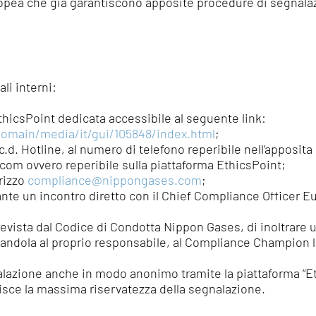
opea che già garantiscono apposite procedure di segnalazio
li interni:
thicsPoint dedicata accessibile al seguente link:
domain/media/it/gui/105848/index.html
;
.d. Hotline, al numero di telefono reperibile nell’apposita 
om ovvero reperibile sulla piattaforma EthicsPoint;
rizzo
compliance@nippongases.com
;
iante un incontro diretto con il Chief Compliance Officer 
prevista dal Codice di Condotta Nippon Gases, di inoltrare
ndola al proprio responsabile, al Compliance Champion lo
lazione anche in modo anonimo tramite la piattaforma “Eth
sce la massima riservatezza della segnalazione.