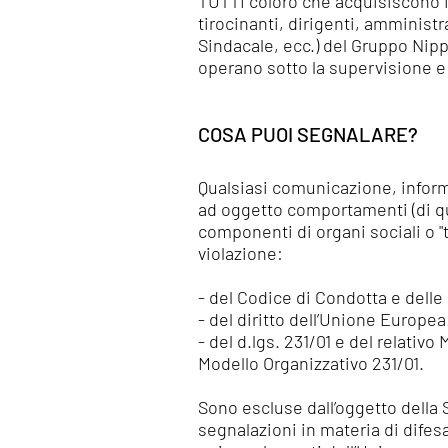
TUTTI coloro che acquisiscono in
tirocinanti, dirigenti, amminist
Sindacale, ecc.) del Gruppo Nipp
operano sotto la supervisione e l
COSA PUOI SEGNALARE?
Qualsiasi comunicazione, inform
ad oggetto comportamenti (di qu
componenti di organi sociali o "
violazione:
- del Codice di Condotta e dell
- del diritto dell’Unione Europe
- del d.lgs. 231/01 e del relati
Modello Organizzativo 231/01.
Sono escluse dall’oggetto della 
segnalazioni in materia di difesa