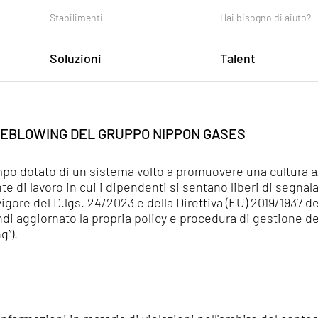
Stabilimenti
Hai bisogno di aiuto?
Soluzioni
Talent
urezza
LEBLOWING DEL GRUPPO NIPPON GASES
tenibilità ambientale
ersità e inclusione
po dotato di un sistema volto a promuovere una cultura a
e di lavoro in cui i dipendenti si sentano liberi di segn
mpliance
in vigore del D.lgs. 24/2023 e della Direttiva (EU) 2019/1937
i aggiornato la propria policy e procedura di gestione de
g”).