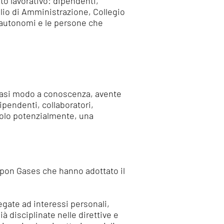
to lavorativo: dipendenti,
glio di Amministrazione, Collegio
i autonomi e le persone che
siasi modo a conoscenza, avente
pendenti, collaboratori,
 solo potenzialmente, una
ippon Gases che hanno adottato il
egate ad interessi personali,
à disciplinate nelle direttive e