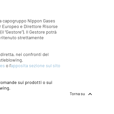
alla capogruppo Nippon Gases
 Europeo e Direttore Risorse
 “Gestore”). Il Gestore potrà
 ritenuto strettamente
diretta, nei confronti del
stleblowing.
ses
o l’
apposita sezione sul sito
 domande sui prodotti o sui
owing.
Torna su