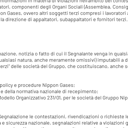
formazioni in materia di violazioni nell'ambito del contes
ratori, componenti degli Organi Sociali (Assemblea, Consi
on Gases, ovvero altri soggetti terzi compresi i lavorator
a direzione di appaltatori, subappaltatori e fornitori terzi.
azione, notizia o fatto di cui il Segnalante venga in qual
alsiasi natura, anche meramente omissivi) imputabili a di
terzi" delle società del Gruppo, che costituiscano, anche
e policy e procedure Nippon Gases;
a e della normativa nazionale di recepimento;
vo Modello Organizzativo 231/01, per le società del Gruppo N
Segnalazione le contestazioni, rivendicazioni o richieste l
 e sicurezza nazionale, segnalazioni relative a violazioni gi